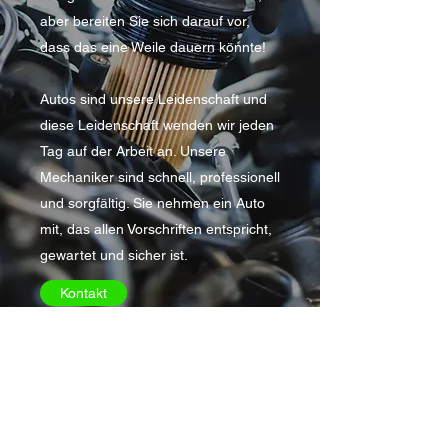
aber bereiten Sie sich darauf vor,
dass das eine Weile dauern könnte!
Autos sind unsere Leidenschaft und
diese Leidenschaft wenden wir jeden
Tag auf der Arbeit an. Unsere
Mechaniker sind schnell, professionell
und sorgfältig. Sie nehmen ein Auto
mit, das allen Vorschriften entspricht,
gewartet und sicher ist.
Kontakt
officefitcars@gmail.com
Fit Cars
+43 677 644 344 88