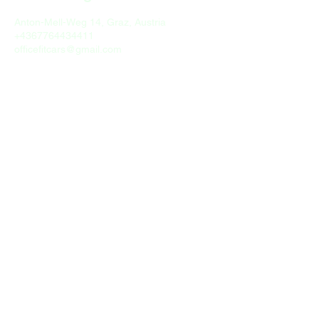
Anton-Mell-Weg 14, Graz, Austria
+4367764434411
officefitcars@gmail.com
officefitcars@gmail.com
Fit Cars
+43 677 644 344 88
Anton-Mell-Weg 14, 8053 Graz, Austria
Impressum
Datenschutz